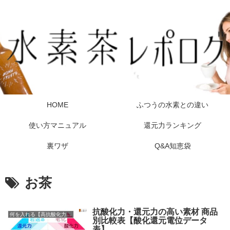
HOME
ふつうの水素との違い
使い方マニュアル
還元力ランキング
裏ワザ
Q&A知恵袋
お茶
抗酸化力・還元力の高い素材 商品
何を入れる【高抗酸化力の食べ物まとめ】
別比較表【酸化還元電位データ
表】