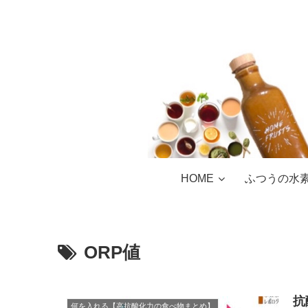
HOME
ふつうの水
ORP値
抗
何を入れる【高抗酸化力の食べ物まとめ】