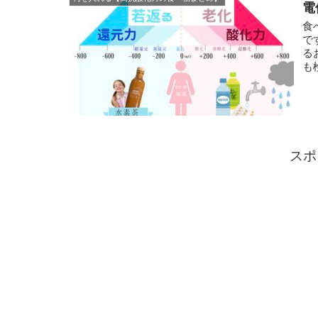
電
食
で
る
も
スポ