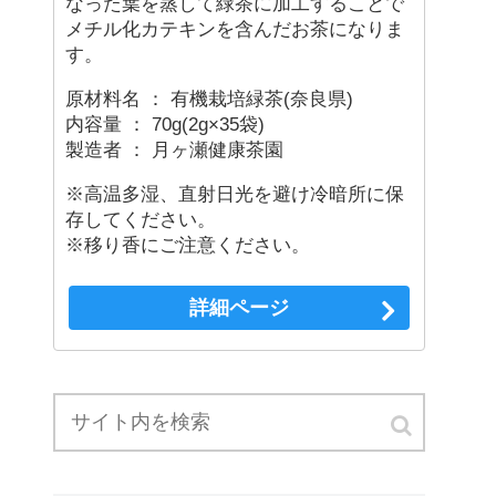
なった葉を蒸して緑茶に加工することで
メチル化カテキンを含んだお茶になりま
す。
原材料名 ： 有機栽培緑茶(奈良県)
内容量 ： 70g(2g×35袋)
製造者 ： 月ヶ瀬健康茶園
※高温多湿、直射日光を避け冷暗所に保
存してください。
※移り香にご注意ください。
詳細ページ