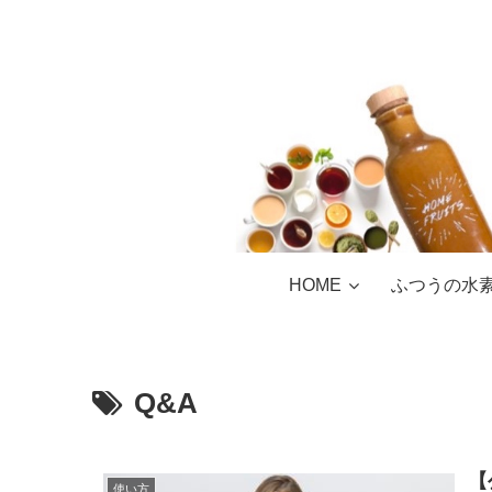
HOME
ふつうの水
Q&A
【
使い方