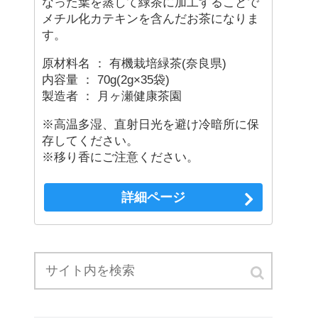
なった葉を蒸して緑茶に加工することで
メチル化カテキンを含んだお茶になりま
す。
原材料名 ： 有機栽培緑茶(奈良県)
内容量 ： 70g(2g×35袋)
製造者 ： 月ヶ瀬健康茶園
※高温多湿、直射日光を避け冷暗所に保
存してください。
※移り香にご注意ください。
詳細ページ