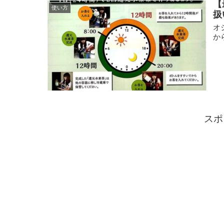
【
使い方
扱
オ
か
スポ