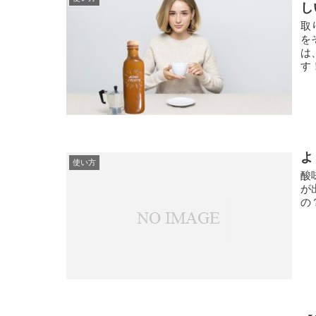
し
取
を
は
す
よ
使い方
酸
が
の