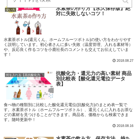
水素茶の作り方【永久保存版】絶
使い方
対に失敗しないコツ！
水素茶ボトル(還元くん、ホームフルーツボトル)の使い方をわかりやす
く説明しています。初心者さんに多い失敗（温度管理、入れる素材等）
や、反応良く作るコツを小鹿社長のコメントも交えてお伝えしていま
す！
2018.08.27
抗酸化力・還元力の高い素材 商品
何を入れる【高抗酸化力の食べ物まとめ】
別比較表【酸化還元電位データ
表】
食べ物の種類別に比較した酸化還元電位(抗酸化力)のまとめ表一覧で
す。水素茶ボトル（ホームフルーツボトル）、還元くんに入れるお茶な
どの素材を見つけることができます。商品名、価格からも検索できま
す。随時更新中！
2018.08.16
水素茶の飲み方、保存方法、持ち