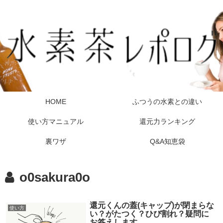
HOME
ふつうの水素との違い
使い方マニュアル
還元力ランキング
裏ワザ
Q&A知恵袋
o0sakura0o
還元くんの蓋(キャップ)が閉まらな
使い方
い？がたつく？ひび割れ？疑問に
お答えします。