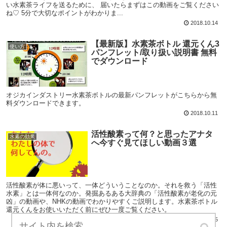
い水素茶ライフを送るために、 届いたらまずはこの動画をご覧ください
ね♡ 5分で大切なポイントがわかりま...
2018.10.14
【最新版】水素茶ボトル 還元くん3
使い方
パンフレット/取り扱い説明書 無料
でダウンロード
オジカインダストリー水素茶ボトルの最新パンフレットがこちらから無
料ダウンロードできます。
2018.10.11
活性酸素って何？と思ったアナタ
水素の効果
へ今すぐ見てほしい動画３選
活性酸素が体に悪いって、一体どういうことなのか。それを救う「活性
水素」とは一体何なのか。発掘あるある大辞典の「活性酸素が老化の元
凶」の動画や、NHKの動画でわかりやすくご説明します。水素茶ボトル
還元くんをお使いいただく前にぜひ一度ご覧ください。
2018.09.25