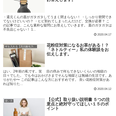
・還元くんの蓋がガタガタしてうまく閉まらない！ ・しっかり密閉でき
てないけどいいの？ ・ヒビ割れてしまったんだけど、交換が必要？ こ
の記事では、こんな素朴な疑問にお答えしていきます。 蓋のガタガタは
不良品じゃない！ 1...
2020.04.17
花粉症対策になるお茶がある！？
何を入れる【高抗酸化力の食べ物まとめ】
「ネトルティー」私の体験談をお
伝えします。
はい、2年前の私です。笑 目の痒みで何もできないくらいの地獄の
日々でした。 でも今はおかげさまでそんな地獄とは無縁の生活です。あ
りがたや〜 この記事はこんな方におすすめです。 良い花粉症対策があ
れば知りた...
2020.04.12
【公式】取り扱い説明書 ５つの注
使い方
意点と絶対守ってほしい１５のポ
イント