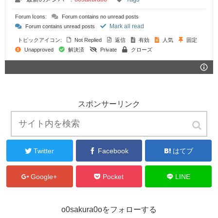
Forum Icons:
Forum contains no unread posts
Mark all read
Forum contains unread posts
トピックアイコン:
Not Replied
返信
有効
人気
固定
Unapproved
解決済
Private
クローズ
スポンサーリンク
シェアする
Twitter
Facebook
はてブ
Google+
Pocket
LINE
o0sakura0oをフォローする