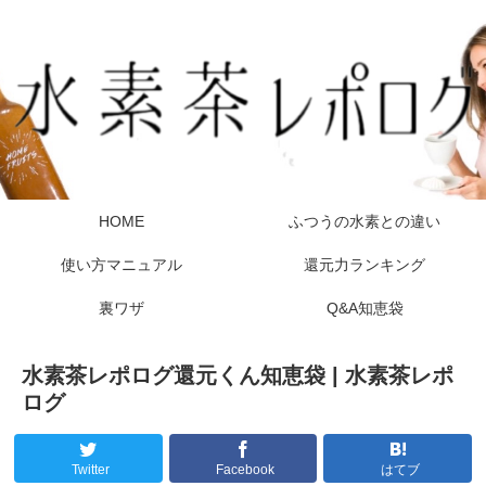
HOME
ふつうの水素との違い
使い方マニュアル
還元力ランキング
裏ワザ
Q&A知恵袋
水素茶レポログ還元くん知恵袋 | 水素茶レポ
ログ
Twitter
Facebook
はてブ