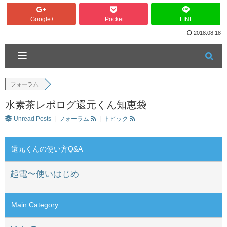
Google+
Pocket
LINE
2018.08.18
フォーラム
水素茶レポログ還元くん知恵袋
Unread Posts
|
フォーラム
|
トピック
還元くんの使い方Q&A
起電〜使いはじめ
Main Category